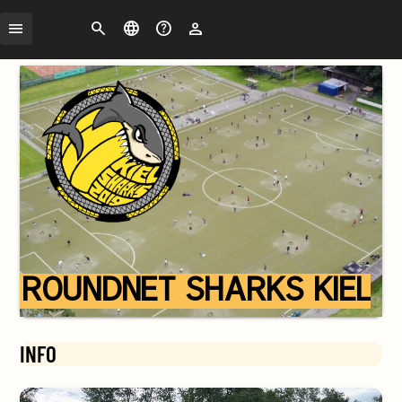
Search
Change
FAQ
Login
language
ROUNDNET SHARKS KIEL
INFO