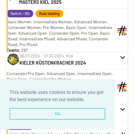
Twitch - RG
Rule testing
Basic Women, Intermediate Women, Advanced Women,
Contender Women, Pro Women, Basic Open, Intermediate
Open, Advanced Open, Contender Open, Pro Open, Basic
Mixed, Intermediate Mixed, Advanced Mixed, Contender
Mixed, Pro Mixed
Teams:
287
Contender/Pro Open, Advanced Open, Intermediate Open,
Basic Open, Contender/Pro Women,
Intermediate/Advanced Women, Basic Women, Pro Mixed,
Advanced/Contender Mixed, Intermediate Mixed, Basic
This website uses cookies to ensure you get
Mixed
the best experience on our website.
Teams:
204
Ok
Twitch - RG