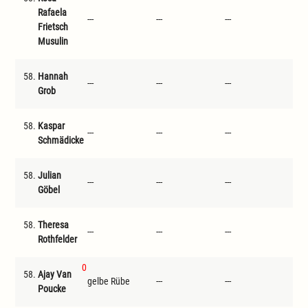
Rafaela
---
---
---
---
Frietsch
Musulin
58.
Hannah
---
---
---
---
Grob
58.
Kaspar
---
---
---
---
Schmädicke
58.
Julian
---
---
---
---
Göbel
58.
Theresa
---
---
---
---
Rothfelder
0
58.
Ajay Van
gelbe Rübe
---
---
---
Poucke