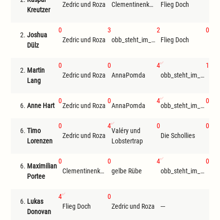
Zedric und Roza
Clementinenkönig
Flieg Doch
Kreutzer
0
3
2
0
2.
Joshua
Zedric und Roza
obb_steht_im_ausweis
Flieg Doch
An
Dülz
0
0
4
1
2.
Martin
Zedric und Roza
AnnaPomda
obb_steht_im_ausweis
Fli
Lang
0
0
4
0
6.
Anne Hart
Zedric und Roza
AnnaPomda
obb_steht_im_ausweis
gel
0
4
0
0
6.
Timo
Valéry und
Zedric und Roza
Die Schollies
gel
Lorenzen
Lobstertrap
0
0
4
0
6.
Maximilian
Clementinenkönig
gelbe Rübe
obb_steht_im_ausweis
Zed
Portee
4
0
6.
Lukas
Flieg Doch
Zedric und Roza
---
---
Donovan