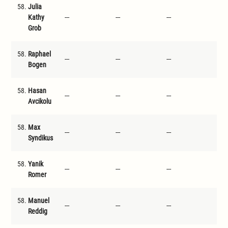
58.
Julia
Kathy
---
---
---
---
Grob
58.
Raphael
---
---
---
---
Bogen
58.
Hasan
---
---
---
---
Avcikolu
58.
Max
---
---
---
---
Syndikus
58.
Yanik
---
---
---
---
Romer
58.
Manuel
---
---
---
---
Reddig