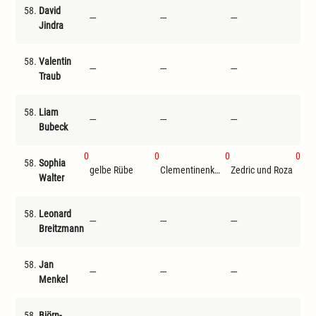
58.
David
---
---
---
---
Jindra
58.
Valentin
---
---
---
---
Traub
58.
Liam
---
---
---
---
Bubeck
0
0
0
0
58.
Sophia
gelbe Rübe
Clementinenkönig
Zedric und Roza
Luc
Walter
58.
Leonard
---
---
---
---
Breitzmann
58.
Jan
---
---
---
---
Menkel
58.
Björn-