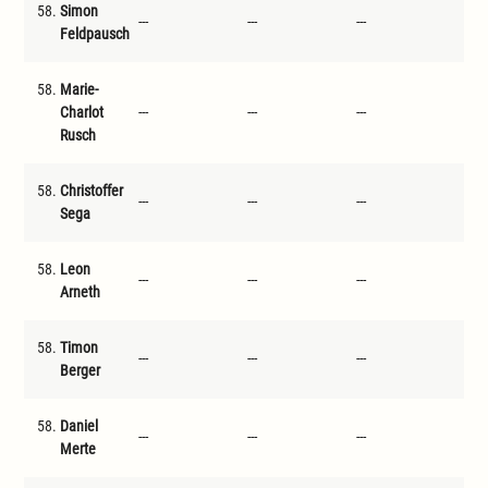
58.
Simon
---
---
---
---
Feldpausch
58.
Marie-
Charlot
---
---
---
---
Rusch
58.
Christoffer
---
---
---
---
Sega
58.
Leon
---
---
---
---
Arneth
58.
Timon
---
---
---
---
Berger
58.
Daniel
---
---
---
---
Merte