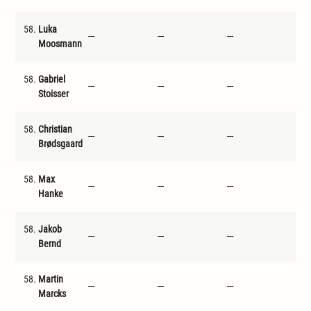
58.
Luka
---
---
---
---
Moosmann
58.
Gabriel
---
---
---
---
Stoisser
58.
Christian
---
---
---
---
Brødsgaard
58.
Max
---
---
---
---
Hanke
58.
Jakob
---
---
---
---
Bernd
58.
Martin
---
---
---
---
Marcks