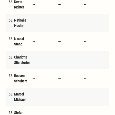
58.
Kevin
---
---
---
---
Richter
58.
Nathalie
---
---
---
---
Huchel
58.
Nicolai
---
---
---
---
Stang
58.
Charlotte
---
---
---
---
Stierstorfer
58.
Rouven
---
---
---
---
Schubert
58.
Marcel
---
---
---
---
Michael
58.
Stefan