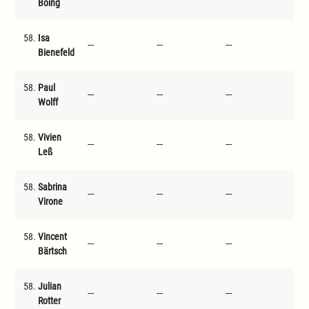
Böing
58.
Isa
---
---
---
---
Bienefeld
58.
Paul
---
---
---
---
Wolff
58.
Vivien
---
---
---
---
Leß
58.
Sabrina
---
---
---
---
Virone
58.
Vincent
---
---
---
---
Bärtsch
58.
Julian
---
---
---
---
Rotter