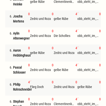
gelbe Rübe
Clementinenkönig
obb_steht_im_ausweis
An
Heinke
0
0
4
0
6.
Joscha
Zedric und Roza
gelbe Rübe
obb_steht_im_ausweis
Luc
Mertens
0
0
4
0
6.
Aylin
Zedric und Roza
Die Schollies
obb_steht_im_ausweis
gel
Altenwegner
0
0
4
0
6.
Aaron
gelbe Rübe
Zedric und Roza
obb_steht_im_ausweis
An
Hebbinghaus
0
0
4
0
6.
Pascal
Zedric und Roza
gelbe Rübe
obb_steht_im_ausweis
Schlosser
4
0
0
0
6.
Philip
Flieg Doch
Zedric und Roza
gelbe Rübe
Rohrschneider
0
0
4
0
6.
Stephan
Zedric und Roza
Clementinenkönig
obb_steht_im_ausweis
gel