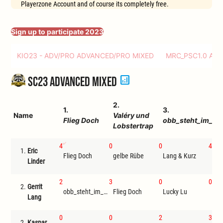
Playerzone Account and of course its completely free.
Sign up to participate 2023
KIO23 - ADV/PRO ADVANCED/PRO MIXED
MRC_PSC1.0 AD
analytics
SC23 Advanced Mixed
2.
4.
1.
3.
Name
Valéry und
Ein
Flieg Doch
obb_steht_im_au
Lobstertrap
Hi
4
0
0
4
1.
Eric
Ein
Flieg Doch
gelbe Rübe
Lang & Kurz
Linder
Hin
2
3
0
0
2.
Gerrit
obb_steht_im_ausweis
Flieg Doch
Lucky Lu
Dar
Lang
0
0
2
3
2.
Kaspar