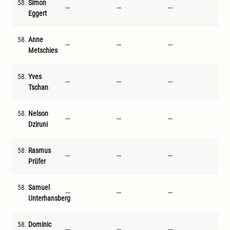
58.
Simon
---
---
---
---
Eggert
58.
Anne
---
---
---
---
Metschies
58.
Yves
---
---
---
---
Tschan
58.
Nelson
---
---
---
---
Dziruni
58.
Rasmus
---
---
---
---
Prüfer
58.
Samuel
---
---
---
---
Unterhansberg
58.
Dominic
---
---
---
---