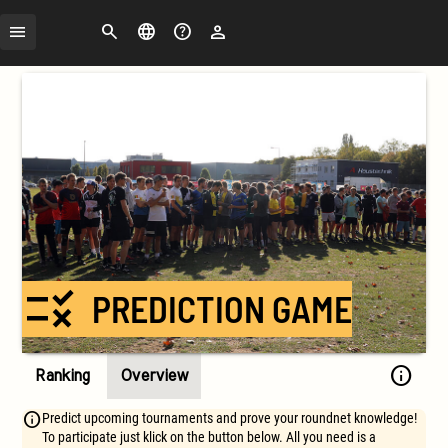
Search
Change
FAQ
Login
language
rule
PREDICTION GAME
info
Ranking
Overview
Predict upcoming tournaments and prove your roundnet knowledge!
To participate just klick on the button below. All you need is a