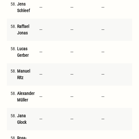
58.
Jens
---
---
---
---
Schleef
58.
Raffael
---
---
---
---
Jonas
58.
Lucas
---
---
---
---
Gerber
58.
Manuel
---
---
---
---
Ritz
58.
Alexander
---
---
---
---
Müller
58.
Jana
---
---
---
---
Glock
58.
Rosa-