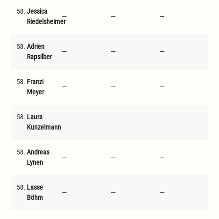
58.
Jessica
---
---
---
---
Riedelsheimer
58.
Adrien
---
---
---
---
Rapsilber
58.
Franzi
---
---
---
---
Meyer
58.
Laura
---
---
---
---
Kunzelmann
58.
Andreas
---
---
---
---
Lynen
58.
Lasse
---
---
---
---
Böhm