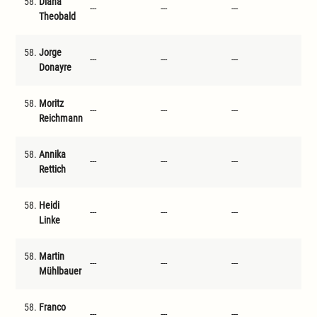
58.
Diana
---
---
---
---
Theobald
58.
Jorge
---
---
---
---
Donayre
58.
Moritz
---
---
---
---
Reichmann
58.
Annika
---
---
---
---
Rettich
58.
Heidi
---
---
---
---
Linke
58.
Martin
---
---
---
---
Mühlbauer
58.
Franco
---
---
---
---