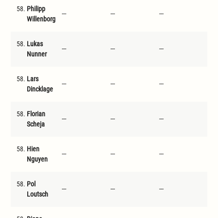
58.
Philipp
---
---
---
---
Willenborg
58.
Lukas
---
---
---
---
Nunner
58.
Lars
---
---
---
---
Dincklage
58.
Florian
---
---
---
---
Scheja
58.
Hien
---
---
---
---
Nguyen
58.
Pol
---
---
---
---
Loutsch