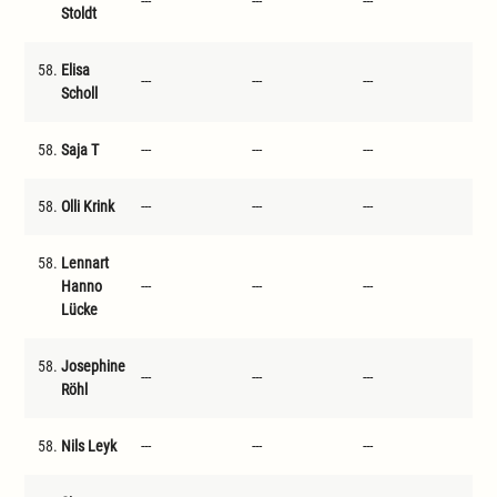
---
---
---
---
Stoldt
58.
Elisa
---
---
---
---
Scholl
58.
Saja T
---
---
---
---
58.
Olli Krink
---
---
---
---
58.
Lennart
Hanno
---
---
---
---
Lücke
58.
Josephine
---
---
---
---
Röhl
58.
Nils Leyk
---
---
---
---