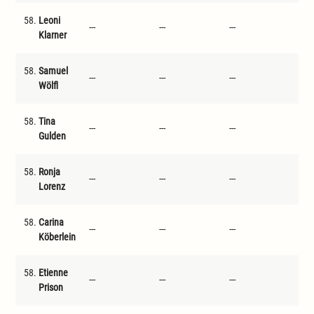
58.
Leoni
---
---
---
---
Klarner
58.
Samuel
---
---
---
---
Wölfl
58.
Tina
---
---
---
---
Gulden
58.
Ronja
---
---
---
---
Lorenz
58.
Carina
---
---
---
---
Köberlein
58.
Etienne
---
---
---
---
Prison