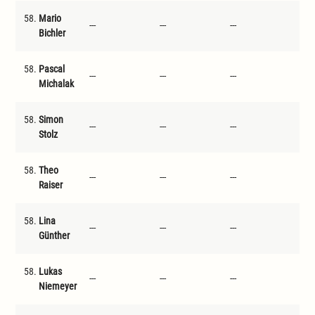
58.
Mario
---
---
---
---
Bichler
58.
Pascal
---
---
---
---
Michalak
58.
Simon
---
---
---
---
Stolz
58.
Theo
---
---
---
---
Raiser
58.
Lina
---
---
---
---
Günther
58.
Lukas
---
---
---
---
Niemeyer