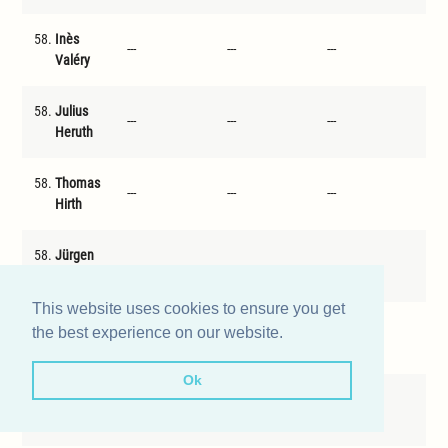
58.
Inès
---
---
---
---
Valéry
58.
Julius
---
---
---
---
Heruth
58.
Thomas
---
---
---
---
Hirth
58.
Jürgen
---
---
---
---
Osterrieder
This website uses cookies to ensure you get
58.
Simon
the best experience on our website.
---
---
---
---
Zimmermann
Ok
58.
Ben
---
---
---
---
Stadler