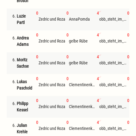
Brosch
0
0
4
0
6.
Luzie
Zedric und Roza
AnnaPomda
obb_steht_im_ausweis
Luc
Partl
0
0
4
0
6.
Andrea
Zedric und Roza
gelbe Rübe
obb_steht_im_ausweis
An
Adams
0
0
4
0
6.
Moritz
Zedric und Roza
gelbe Rübe
obb_steht_im_ausweis
Sachse
0
0
4
0
6.
Lukas
Zedric und Roza
Clementinenkönig
obb_steht_im_ausweis
Luc
Paschold
0
0
4
0
6.
Philipp
Zedric und Roza
Clementinenkönig
obb_steht_im_ausweis
An
Kessel
0
0
4
0
6.
Julian
Zedric und Roza
Clementinenkönig
obb_steht_im_ausweis
An
Krehle