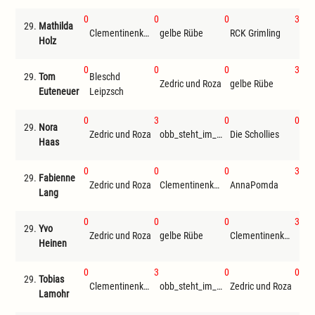
0
0
0
3
29.
Mathilda
Clementinenkönig
gelbe Rübe
RCK Grimling
Holz
0
0
0
3
29.
Tom
Bleschd
Zedric und Roza
gelbe Rübe
Euteneuer
Leipzsch
0
3
0
0
29.
Nora
Zedric und Roza
obb_steht_im_ausweis
Die Schollies
Haas
0
0
0
3
29.
Fabienne
Zedric und Roza
Clementinenkönig
AnnaPomda
Lang
0
0
0
3
29.
Yvo
Zedric und Roza
gelbe Rübe
Clementinenkönig
Heinen
0
3
0
0
29.
Tobias
Clementinenkönig
obb_steht_im_ausweis
Zedric und Roza
An
Lamohr