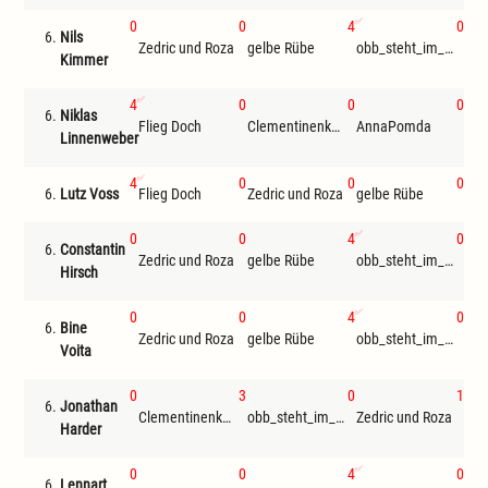
0
0
4
0
6.
Nils
Zedric und Roza
gelbe Rübe
obb_steht_im_ausweis
Kimmer
4
0
0
0
6.
Niklas
Flieg Doch
Clementinenkönig
AnnaPomda
Zed
Linnenweber
4
0
0
0
6.
Lutz Voss
Flieg Doch
Zedric und Roza
gelbe Rübe
Die
0
0
4
0
6.
Constantin
Zedric und Roza
gelbe Rübe
obb_steht_im_ausweis
Hirsch
0
0
4
0
6.
Bine
Zedric und Roza
gelbe Rübe
obb_steht_im_ausweis
Voita
0
3
0
1
6.
Jonathan
Clementinenkönig
obb_steht_im_ausweis
Zedric und Roza
Fli
Harder
0
0
4
0
6.
Lennart