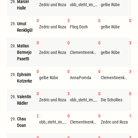
29.
Marcel
Zedric und Roza
obb_steht_im_ausweis
gelbe Rübe
Die
Halle
0
3
0
0
29.
Umut
Zedric und Roza
Flieg Doch
gelbe Rübe
Renkligül
0
0
0
3
29.
Matias
Bermejo
Zedric und Roza
Clementinenkönig
gelbe Rübe
Pasetti
0
0
0
3
29.
Ephraim
gelbe Rübe
AnnaPomda
Clementinenkönig
Kotzerke
0
3
0
0
29.
Valentin
Zedric und Roza
obb_steht_im_ausweis
Die Schollies
gel
Rädler
2
0
0
1
29.
Chau
obb_steht_im_ausweis
Clementinenkönig
Zedric und Roza
Fli
Doan