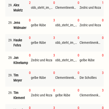
2
0
0
1
29.
Alex
obb_steht_im_ausweis
Clementinenkönig
Zedric und Roza
Fli
Maletz
0
3
0
0
29.
Jens
gelbe Rübe
obb_steht_im_ausweis
Zedric und Roza
Widmaier
0
3
0
0
29.
Hauke
gelbe Rübe
obb_steht_im_ausweis
Clementinenkönig
Zed
Fehrs
0
3
0
0
29.
Jan
Zedric und Roza
obb_steht_im_ausweis
gelbe Rübe
Die
Könekamp
0
0
0
3
29.
Tim
gelbe Rübe
Clementinenkönig
Die Schollies
Meyer
0
0
0
3
29.
Tim
Zedric und Roza
gelbe Rübe
Clementinenkönig
Klement
0
3
0
0