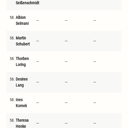
Seißenschmidt
58.
Albion
---
---
---
---
Selmani
58.
Martin
---
---
---
---
Schubert
58.
Thorben
---
---
---
---
Loring
58.
Desiree
---
---
---
---
Lang
58.
Ines
---
---
---
---
Kornek
58.
Theresa
---
---
---
---
Henke