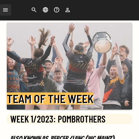
Search
Change
FAQ
Login
language
TEAM OF THE WEEK
WEEK 1/2023: POMBROTHERS
Also known as Berger/Lang (WG Mainz),