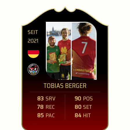
SEIT
2021
TOBIAS BERGER
83
SRV
90
POS
78
REC
80
SET
85
PAC
84
HIT