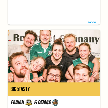
more...
Big&Tasty
Fabian
&
Dennis