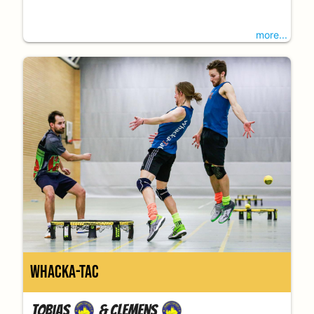
more...
Whacka-TaC
Tobias
&
Clemens