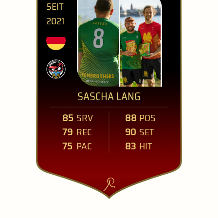
SEIT
2021
SASCHA LANG
85
SRV
88
POS
79
REC
90
SET
75
PAC
83
HIT